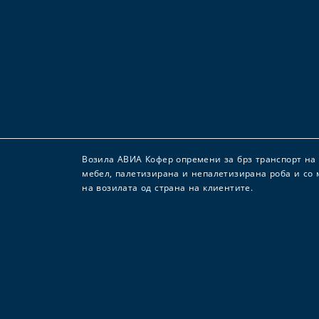
Возила АВИА Кофер опремени за брз транспорт на т
мебел, палетизирана и непалетизирана роба и со 
на возилата од страна на клиентите.