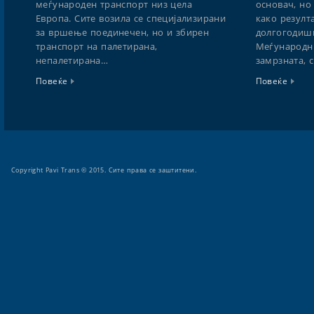
меѓународен транспорт низ цела
основач, но
Европа. Сите возила се специјализирани
како резулт
за вршење поединечен, но и збирен
долгогодишн
транспорт на палетирана,
Меѓународни
непалетирана…
замрзната, 
Повеќе
Повеќе
Copyright Pavi Trans © 2015. Сите права се заштитени.